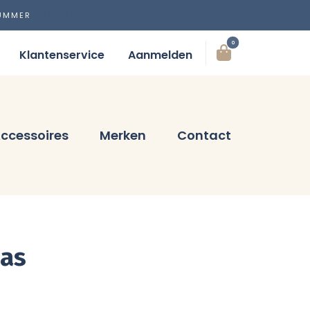
NUMMER
0488 48 13 53
0
Klantenservice
Aanmelden
ccessoires
Merken
Contact
Jas