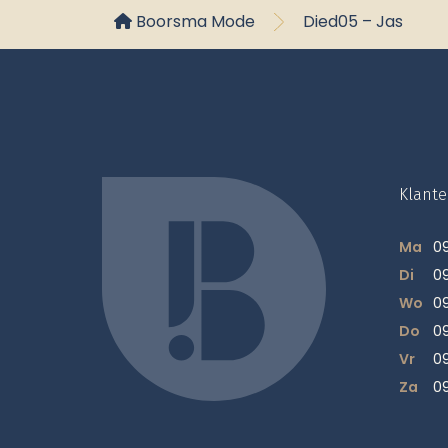
Boorsma Mode
Died05 – Jas
Klante
Ma
09
Di
09
Wo
09
Do
09
Vr
09
Za
09