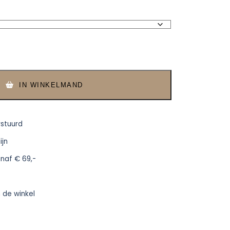
IN WINKELMAND
rstuurd
ijn
anaf € 69,-
n de winkel