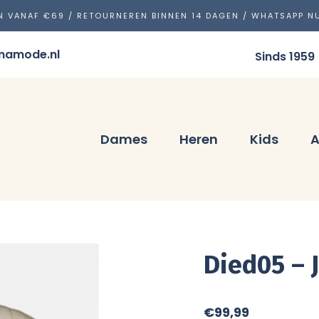
N VANAF €69 / RETOURNEREN BINNEN 14 DAGEN / WHATSAPP 
mamode.nl
Sinds 1959
Dames
Heren
Kids
A
Died05 – 
€
99,99