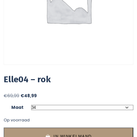
Elle04 – rok
Oorspronkelijke
Huidige
€
69,99
€
48,99
prijs
prijs
Maat
was:
is:
Op voorraad
€69,99.
€48,99.
IN WINKELMAND