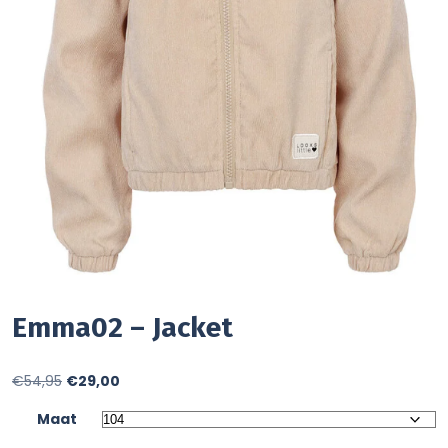
Emma02 – Jacket
Oorspronkelijke
Huidige
€
54,95
€
29,00
prijs
prijs
Maat
was:
is: