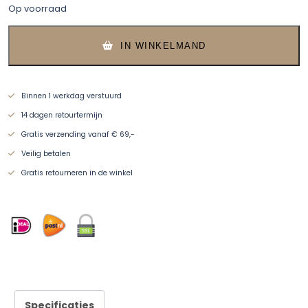
Op voorraad
€54,95.
€29,00.
IN WINKELMAND
Binnen 1 werkdag verstuurd
14 dagen retourtermijn
Gratis verzending vanaf € 69,-
Veilig betalen
Gratis retourneren in de winkel
Specificaties