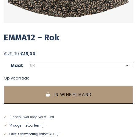
EMMA12 – Rok
Oorspronkelijke
Huidige
€
29,99
€
15,00
prijs
prijs
Maat
was:
is:
Op voorraad
€29,99.
€15,00.
IN WINKELMAND
Binnen 1 werkdag verstuurd
14 dagen retourtermijn
Gratis verzending vanaf € 69,-