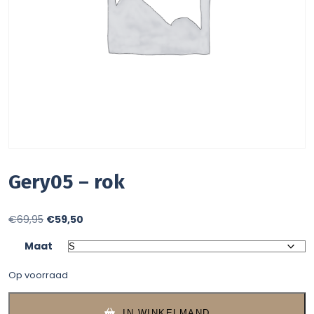
Gery05 – rok
Oorspronkelijke
Huidige
€
69,95
€
59,50
prijs
prijs
Maat
was:
is:
Op voorraad
€69,95.
€59,50.
IN WINKELMAND