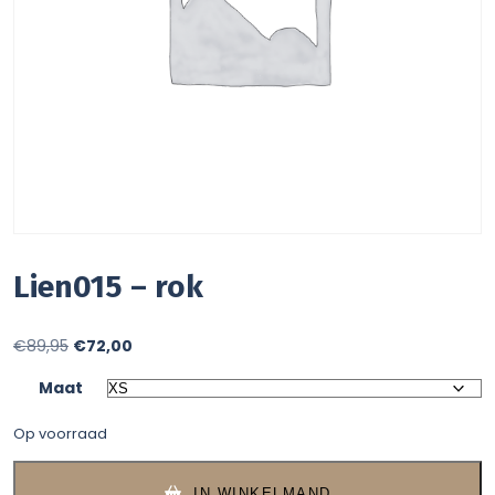
Lien015 – rok
Oorspronkelijke
Huidige
€
89,95
€
72,00
prijs
prijs
Maat
was:
is:
Op voorraad
€89,95.
€72,00.
IN WINKELMAND