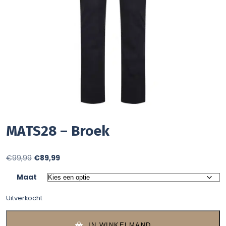
MATS28 – Broek
Oorspronkelijke
Huidige
€
99,99
€
89,99
prijs
prijs
Maat
was:
is:
Uitverkocht
€99,99.
€89,99.
IN WINKELMAND