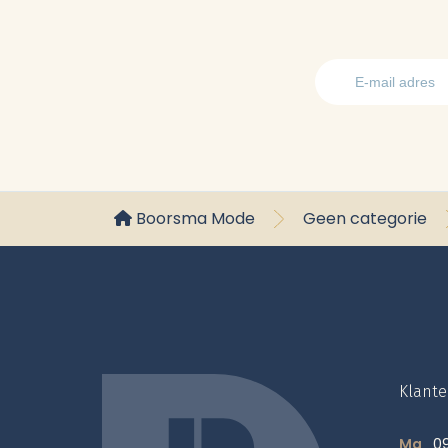
Boorsma Mode
Geen categorie
Klante
Ma
09