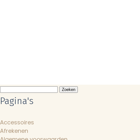
Zoeken
naar:
Pagina's
Accessoires
Afrekenen
Algemene voorwaarden