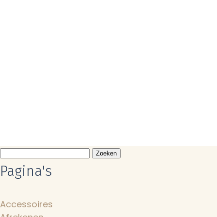
Bestel online
Zoeken
naar:
Pagina's
Accessoires